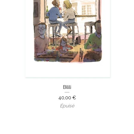
Bilili
40,00
€
Épuisé